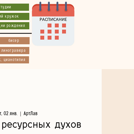
студии
ий кружок
дни рождения
бисер
, линогравюра
к, цианотипия
т, 02 янв.
  |  
АртЛав
 ресурсных духов