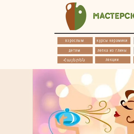
Мастерс
взрослым
курсы керамики
детям
лепка из глины
лекции
Հայերեն