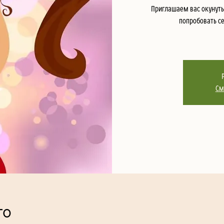
Приглашаем вас окунуть
попробовать с
См
то