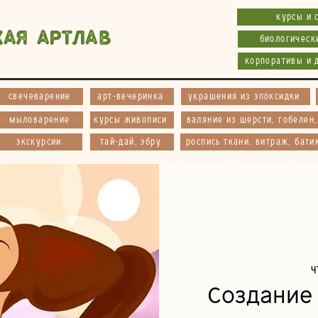
курсы и 
кая АртЛав
биологическ
корпоративы и 
свечеварение
арт-вечеринка
украшения из эпоксидки
мыловарение
курсы живописи
валяние из шерсти, гобелен
экскурсии
тай-дай, эбру
роспись ткани, витраж, бати
ч
Создание