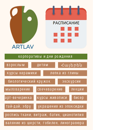
корпоративы и дни рождения
взрослым
детям
Հայերեն
курсы керамики
лепка из глины
биологический кружок
экскурсии
мыловарение
свечеварение
лекции
арт-вечеринка
курсы живописи
бисер
тай-дай, эбру
украшения из эпоксидки
роспись ткани, витраж, батик, цианотипия
валяние из шерсти, гобелен, линогравюра