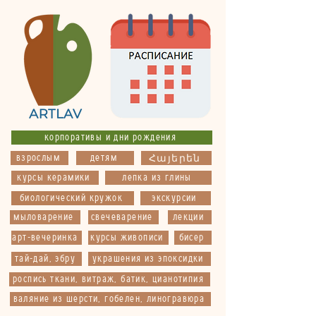
корпоративы и дни рождения
взрослым
детям
Հայերեն
курсы керамики
лепка из глины
биологический кружок
экскурсии
мыловарение
свечеварение
лекции
арт-вечеринка
курсы живописи
бисер
тай-дай, эбру
украшения из эпоксидки
роспись ткани, витраж, батик, цианотипия
валяние из шерсти, гобелен, линогравюра