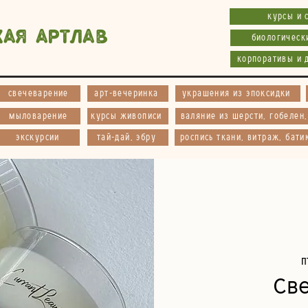
курсы и 
кая АртЛав
биологическ
корпоративы и 
свечеварение
арт-вечеринка
украшения из эпоксидки
мыловарение
курсы живописи
валяние из шерсти, гобелен
экскурсии
тай-дай, эбру
роспись ткани, витраж, бати
п
Св