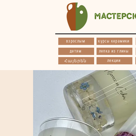
Мастерс
взрослым
курсы керамики
детям
лепка из глины
лекции
Հայերեն