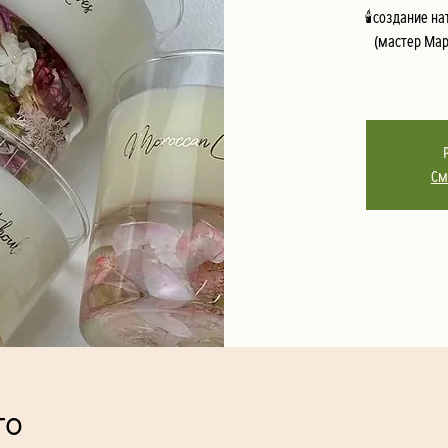
🕯️создание 
(мастер Мар
См
то