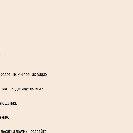
. 
прозрачных и прочих видах 
ния, с индивидуальными 
угощения.
ение. 
десятки других - создайте 