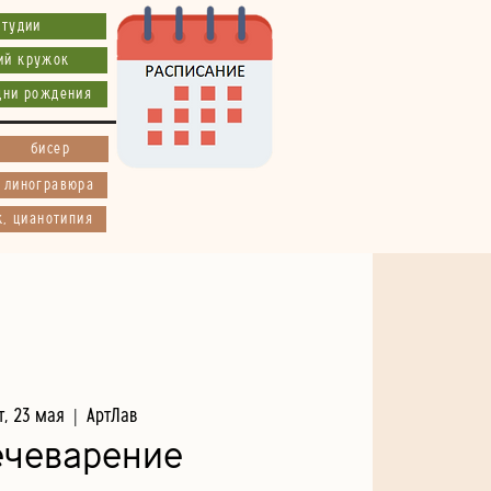
студии
ий кружок
дни рождения
бисер
, линогравюра
к, цианотипия
т, 23 мая
  |  
АртЛав
ечеварение