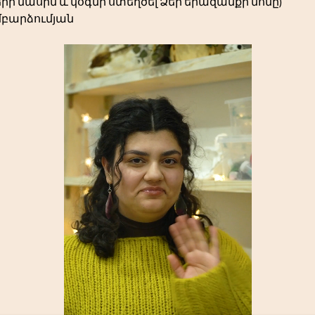
րի մասին և կօգնի ստեղծել Ձեր երազանքի մոմը)
մբարձումյան