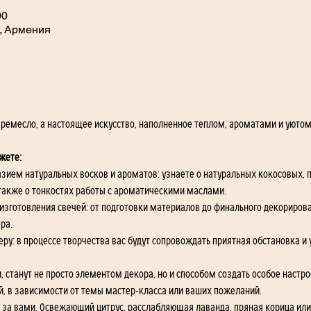
00
, Армения
 ремесло, а настоящее искусство, наполненное теплом, ароматами и уютом
жете:
зием натуральных восков и ароматов: узнаете о натуральных кокосовых, 
а также о тонкостях работы с ароматическими маслами.
изготовления свечей: от подготовки материалов до финального декорирова
ра.
ру: в процессе творчества вас будут сопровождать приятная обстановка и 
 станут не просто элементом декора, но и способом создать особое настро
й, в зависимости от темы мастер-класса или ваших пожеланий. 
 за вами. Освежающий цитрус, расслабляющая лаванда, пряная корица или 