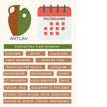
корпоративы и дни рождения
взрослым
детям
Հայերեն
курсы керамики
лепка из глины
биологический кружок
экскурсии
мыловарение
свечеварение
лекции
арт-вечеринка
курсы живописи
бисер
тай-дай, эбру
украшения из эпоксидки
роспись ткани, витраж, батик, цианотипия
валяние из шерсти, гобелен, линогравюра