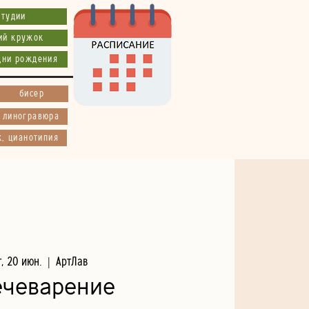
студии
ий кружок
дни рождения
бисер
, линогравюра
к, цианотипия
т, 20 июн.
  |  
АртЛав
ечеварение