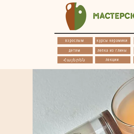
Мастерс
взрослым
курсы керамики
детям
лепка из глины
лекции
Հայերեն