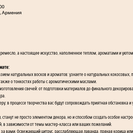
:00
, Армения
 ремесло, а настоящее искусство, наполненное теплом, ароматами и уютом
жете:
зием натуральных восков и ароматов: узнаете о натуральных кокосовых, 
а также о тонкостях работы с ароматическими маслами.
изготовления свечей: от подготовки материалов до финального декорирова
ра.
ру: в процессе творчества вас будут сопровождать приятная обстановка и 
 станут не просто элементом декора, но и способом создать особое настро
й, в зависимости от темы мастер-класса или ваших пожеланий. 
 за вами. Освежающий цитрус, расслабляющая лаванда, пряная корица или 