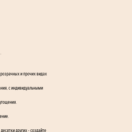
. 
прозрачных и прочих видах 
ния, с индивидуальными 
угощения.
ение. 
десятки других - создайте 