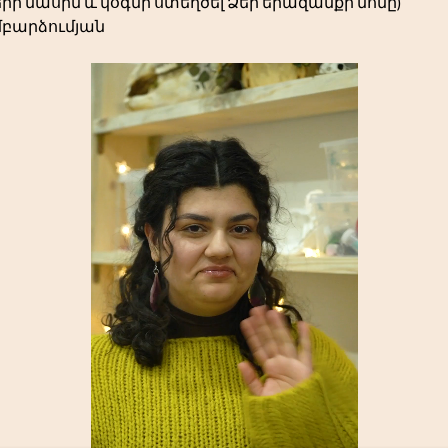
րի մասին և կօգնի ստեղծել Ձեր երազանքի մոմը)
մբարձումյան