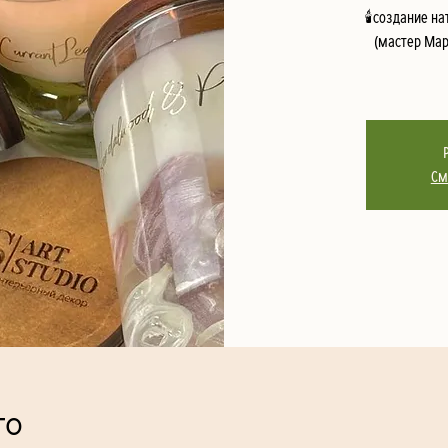
🕯️создание 
(мастер Мар
См
то