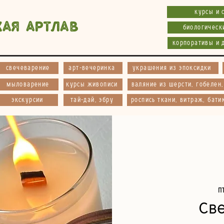
курсы и 
кая АртЛав
биологическ
корпоративы и 
свечеварение
арт-вечеринка
украшения из эпоксидки
мыловарение
курсы живописи
валяние из шерсти, гобелен
экскурсии
тай-дай, эбру
роспись ткани, витраж, бати
п
Св