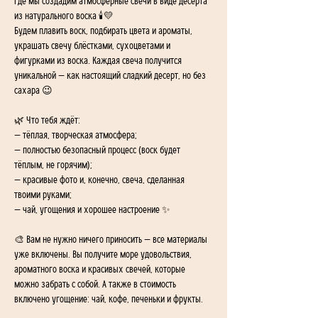
где мы создадим атмосферные свечи в виде десерта 
из натурального воска 🕯💛
Будем плавить воск, подбирать цвета и ароматы, 
украшать свечу блёстками, сухоцветами и 
фигурками из воска. Каждая свеча получится 
уникальной — как настоящий сладкий десерт, но без 
сахара 😉
🌿 Что тебя ждёт:
— тёплая, творческая атмосфера;
— полностью безопасный процесс (воск будет 
тёплым, не горячим);
— красивые фото и, конечно, свеча, сделанная 
твоими руками;
— чай, угощения и хорошее настроение ✨
🎨 Вам не нужно ничего приносить — все материалы 
уже включены. Вы получите море удовольствия, 
ароматного воска и красивых свечей, которые 
можно забрать с собой. А также в стоимость 
включено угощение: чай, кофе, печеньки и фрукты.