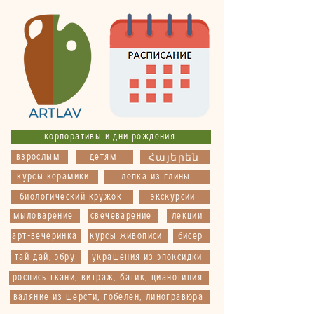
корпоративы и дни рождения
взрослым
детям
Հայերեն
курсы керамики
лепка из глины
биологический кружок
экскурсии
мыловарение
свечеварение
лекции
арт-вечеринка
курсы живописи
бисер
тай-дай, эбру
украшения из эпоксидки
роспись ткани, витраж, батик, цианотипия
валяние из шерсти, гобелен, линогравюра