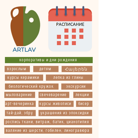
корпоративы и дни рождения
взрослым
детям
Հայերեն
курсы керамики
лепка из глины
биологический кружок
экскурсии
мыловарение
свечеварение
лекции
арт-вечеринка
курсы живописи
бисер
тай-дай, эбру
украшения из эпоксидки
роспись ткани, витраж, батик, цианотипия
валяние из шерсти, гобелен, линогравюра