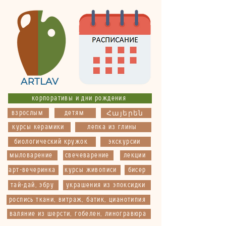
корпоративы и дни рождения
взрослым
детям
Հայերեն
курсы керамики
лепка из глины
биологический кружок
экскурсии
мыловарение
свечеварение
лекции
арт-вечеринка
курсы живописи
бисер
тай-дай, эбру
украшения из эпоксидки
роспись ткани, витраж, батик, цианотипия
валяние из шерсти, гобелен, линогравюра