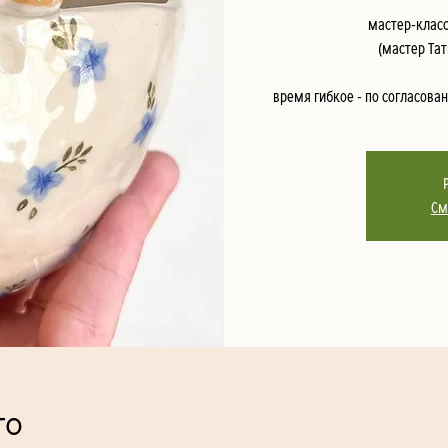
мастер-класс
(мастер Тат
время гибкое - по согласов
См
то