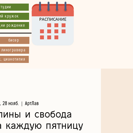
студии
ий кружок
дни рождения
бисер
, линогравюра
к, цианотипия
, 28 нояб.
  |  
АртЛав
лины и свобода
а каждую пятницу