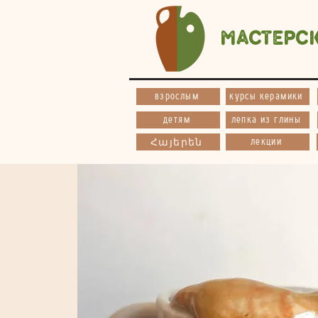
Мастерс
взрослым
курсы керамики
детям
лепка из глины
лекции
Հայերեն