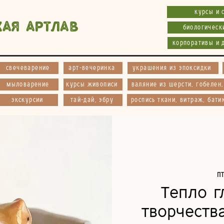
курсы и 
кая АртЛав
биологическ
корпоративы и 
свечеварение
арт-вечеринка
украшения из эпоксидки
мыловарение
курсы живописи
валяние из шерсти, гобелен
экскурсии
тай-дай, эбру
роспись ткани, витраж, бати
пт
Тепло г
творчеств