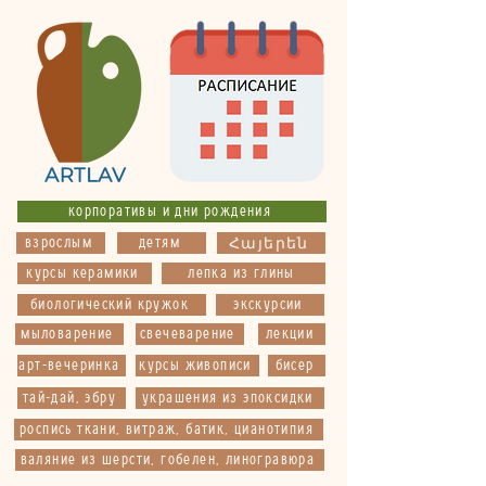
корпоративы и дни рождения
взрослым
детям
Հայերեն
курсы керамики
лепка из глины
биологический кружок
экскурсии
мыловарение
свечеварение
лекции
арт-вечеринка
курсы живописи
бисер
тай-дай, эбру
украшения из эпоксидки
роспись ткани, витраж, батик, цианотипия
валяние из шерсти, гобелен, линогравюра