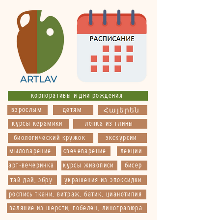
корпоративы и дни рождения
взрослым
детям
Հայերեն
курсы керамики
лепка из глины
биологический кружок
экскурсии
мыловарение
свечеварение
лекции
арт-вечеринка
курсы живописи
бисер
тай-дай, эбру
украшения из эпоксидки
роспись ткани, витраж, батик, цианотипия
валяние из шерсти, гобелен, линогравюра