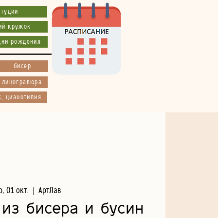
студии
ий кружок
дни рождения
бисер
, линогравюра
к, цианотипия
р, 01 окт.
  |  
АртЛав
из бисера и бусин