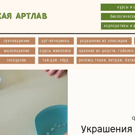
курсы и 
кая АртЛав
биологическ
корпоративы и 
свечеварение
арт-вечеринка
украшения из эпоксидки
мыловарение
курсы живописи
валяние из шерсти, гобелен
экскурсии
тай-дай, эбру
роспись ткани, витраж, бати
с
Украшения 