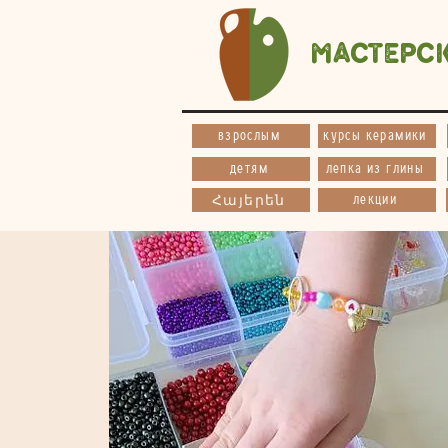
Мастерс
взрослым
курсы керамики
детям
лепка из глины
лекции
Հայերեն