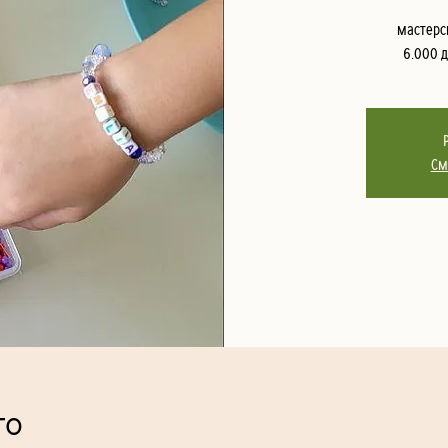
мастерс
6.000 
См
то