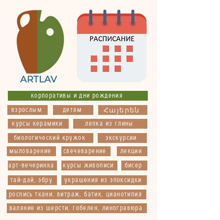
корпоративы и дни рождения
взрослым
детям
Հայերեն
курсы керамики
лепка из глины
биологический кружок
экскурсии
мыловарение
свечеварение
лекции
арт-вечеринка
курсы живописи
бисер
тай-дай, эбру
украшения из эпоксидки
роспись ткани, витраж, батик, цианотипия
валяние из шерсти, гобелен, линогравюра