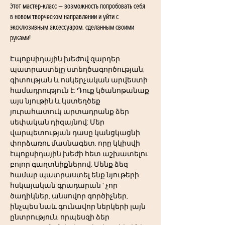
Этот мастер-класс — возможность попробовать себя 
в новом творческом направлении и уйти с 
эксклюзивным аксессуаром, сделанным своими 
руками!
Էպոքսիդային խեժով զարդեր 
պատրաստելը ստեղծագործության, 
գիտության և ոսկերչական արվեստի 
համադրություն է: Դուք կծանոթանաք 
այս նյութին և կստեղծեք 
յուրահատուկ արտադրանք ձեր 
սեփական դիզայնով: Մեր 
վարպետության դասը կանցկացնի 
փորձառու մասնագետ, որը կկիսվի 
էպոքսիդային խեժի հետ աշխատելու 
բոլոր գաղտնիքներով: Մենք ձեզ 
համար պատրաստել ենք նյութերի 
հսկայական գրադարան ' չոր 
ծաղիկներ, անսովոր գործիչներ, 
ինչպես նաև գունավոր ներկերի լայն 
ընտրություն, որպեսզի ձեր 