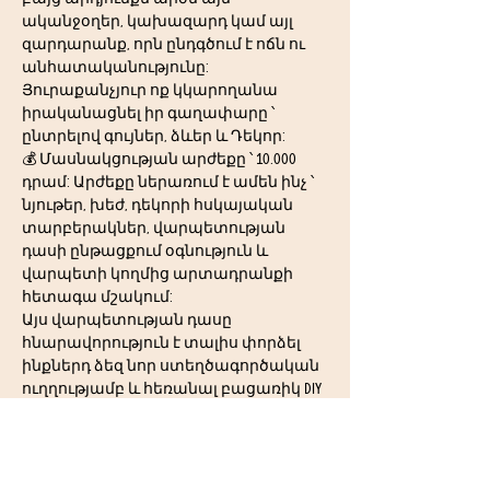
ականջօղեր, կախազարդ կամ այլ 
զարդարանք, որն ընդգծում է ոճն ու 
անհատականությունը:  
Յուրաքանչյուր ոք կկարողանա 
իրականացնել իր գաղափարը ՝ 
ընտրելով գույներ, ձևեր և Դեկոր:
💰 Մասնակցության արժեքը ՝ 10.000 
դրամ: Արժեքը ներառում է ամեն ինչ ՝ 
նյութեր, խեժ, դեկորի հսկայական 
տարբերակներ, վարպետության 
դասի ընթացքում օգնություն և 
վարպետի կողմից արտադրանքի 
հետագա մշակում: 
Այս վարպետության դասը 
հնարավորություն է տալիս փորձել 
ինքներդ ձեզ նոր ստեղծագործական 
ուղղությամբ և հեռանալ բացառիկ DIY 
աքսեսուարով:
Աշխատեք մեր վարպետության 
դասերից