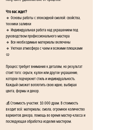
Что вас ждет?
🔹 Основы работы с эпоксидной смолой: свойства, 
техники заливки
🔹 Индивидуальная работа над украшением под 
руководством профессионального мастера
🔹 Все необходимые материалы включены
🔹 Уютная атмосфера с чаем и всякими плюшками 
🥨
Процесс требует внимания к деталям, но результат 
стоит того: серьги, кулон или другое украшение, 
которое подчеркнет стиль и индивидуальность. 
Каждый сможет воплотить свою идею, выбирая 
цвета, формы и декор.
💰 Стоимость участия: 10.000 драм. В стоимость 
входит всё: материалы, смола, огромное количество 
вариантов декора, помощь во время мастер-класса и 
последующая обработка изделия мастером. 