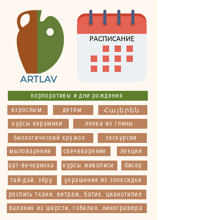
корпоративы и дни рождения
взрослым
детям
Հայերեն
курсы керамики
лепка из глины
биологический кружок
экскурсии
мыловарение
свечеварение
лекции
арт-вечеринка
курсы живописи
бисер
тай-дай, эбру
украшения из эпоксидки
роспись ткани, витраж, батик, цианотипия
валяние из шерсти, гобелен, линогравюра