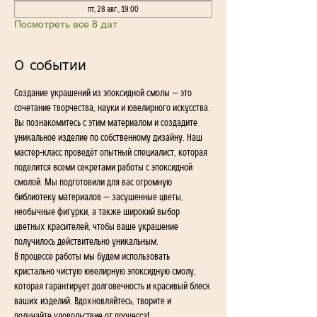
пт, 28 авг., 19:00
Посмотреть все 8 дат
О событии
Создание украшений из эпоксидной смолы — это 
сочетание творчества, науки и ювелирного искусства. 
Вы познакомитесь с этим материалом и создадите 
уникальное изделие по собственному дизайну. Наш 
мастер-класс проведёт опытный специалист, которая 
поделится всеми секретами работы с эпоксидной 
смолой. Мы подготовили для вас огромную 
библиотеку материалов — засушенные цветы, 
необычные фигурки, а также широкий выбор 
цветных красителей, чтобы ваше украшение 
получилось действительно уникальным.
В процессе работы мы будем использовать 
кристально чистую ювелирную эпоксидную смолу, 
которая гарантирует долговечность и красивый блеск 
ваших изделий. Вдохновляйтесь, творите и 
получайте удовольствие от процесса!