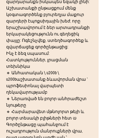
զարդարանքն իսկապես եզակի լինի:
Աշխատանքի ընթացքում մենք 
կօգտագործենք բյուրեղյա մաքուր 
զարդերի էպոքսիդային խեժ, որը 
երաշխավորում է ձեր արտադրանքի 
երկարակեցությունն ու գեղեցիկ 
փայլը: Ոգեշնչվեք, ստեղծագործեք և 
զվարճացեք գործընթացից:
Ինչ է ձեզ սպասում:
Հատկություններ, լրացման 
տեխնիկա
🔹 Անհատական \ u200b \ 
u200bաշխատանք ձևավորման վրա ' 
պրոֆեսիոնալ վարպետի 
ղեկավարությամբ
🔹 Ներառված են բոլոր անհրաժեշտ 
նյութերը
🔹 Հարմարավետ մթնոլորտ թեյի և 
բոլոր տեսակի բլիթների հետ 🥨
Գործընթացը պահանջում է 
ուշադրություն մանրուքների վրա, 
բայց արդյունքն արժե այն ՝ 