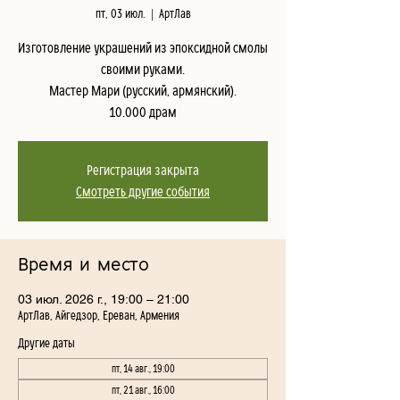
пт, 03 июл.
  |  
АртЛав
Изготовление украшений из эпоксидной смолы
своими руками.
Мастер Мари (русский, армянский).
10.000 драм
Регистрация закрыта
Смотреть другие события
Время и место
03 июл. 2026 г., 19:00 – 21:00
АртЛав, Айгедзор, Ереван, Армения
Другие даты
пт, 14 авг., 19:00
пт, 21 авг., 16:00