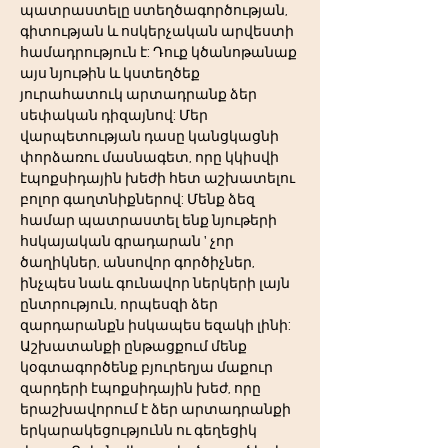
պատրաստելը ստեղծագործության, 
գիտության և ոսկերչական արվեստի 
համադրություն է: Դուք կծանոթանաք 
այս նյութին և կստեղծեք 
յուրահատուկ արտադրանք ձեր 
սեփական դիզայնով: Մեր 
վարպետության դասը կանցկացնի 
փորձառու մասնագետ, որը կկիսվի 
էպոքսիդային խեժի հետ աշխատելու 
բոլոր գաղտնիքներով: Մենք ձեզ 
համար պատրաստել ենք նյութերի 
հսկայական գրադարան ' չոր 
ծաղիկներ, անսովոր գործիչներ, 
ինչպես նաև գունավոր ներկերի լայն 
ընտրություն, որպեսզի ձեր 
զարդարանքն իսկապես եզակի լինի:
Աշխատանքի ընթացքում մենք 
կօգտագործենք բյուրեղյա մաքուր 
զարդերի էպոքսիդային խեժ, որը 
երաշխավորում է ձեր արտադրանքի 
երկարակեցությունն ու գեղեցիկ 