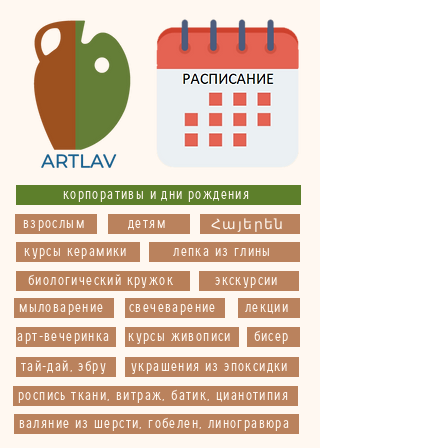
корпоративы и дни рождения
взрослым
детям
Հայերեն
курсы керамики
лепка из глины
биологический кружок
экскурсии
мыловарение
свечеварение
лекции
арт-вечеринка
курсы живописи
бисер
тай-дай, эбру
украшения из эпоксидки
роспись ткани, витраж, батик, цианотипия
валяние из шерсти, гобелен, линогравюра