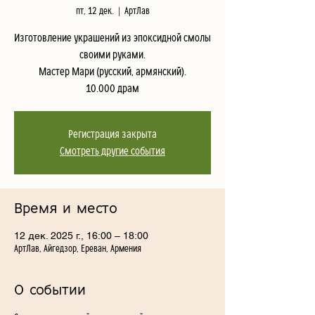
пт, 12 дек.
  |  
АртЛав
Изготовление украшений из эпоксидной смолы
своими руками.
Мастер Мари (русский, армянский).
10.000 драм
Регистрация закрыта
Смотреть другие события
Время и место
12 дек. 2025 г., 16:00 – 18:00
АртЛав, Айгедзор, Ереван, Армения
О событии