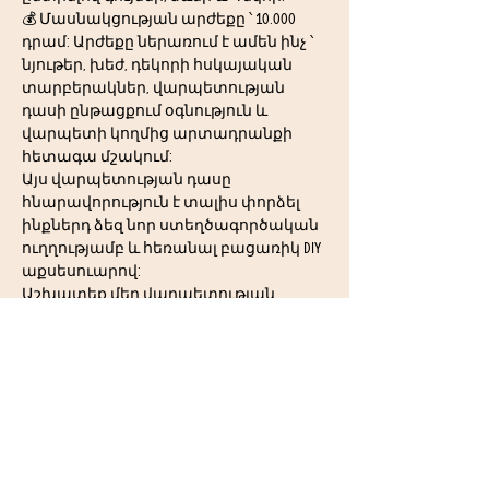
💰 Մասնակցության արժեքը ՝ 10.000 
դրամ: Արժեքը ներառում է ամեն ինչ ՝ 
նյութեր, խեժ, դեկորի հսկայական 
տարբերակներ, վարպետության 
դասի ընթացքում օգնություն և 
վարպետի կողմից արտադրանքի 
հետագա մշակում: 
Այս վարպետության դասը 
հնարավորություն է տալիս փորձել 
ինքներդ ձեզ նոր ստեղծագործական 
ուղղությամբ և հեռանալ բացառիկ DIY 
աքսեսուարով:
Աշխատեք մեր վարպետության 
դասերից
Работы с наших мастер-классов