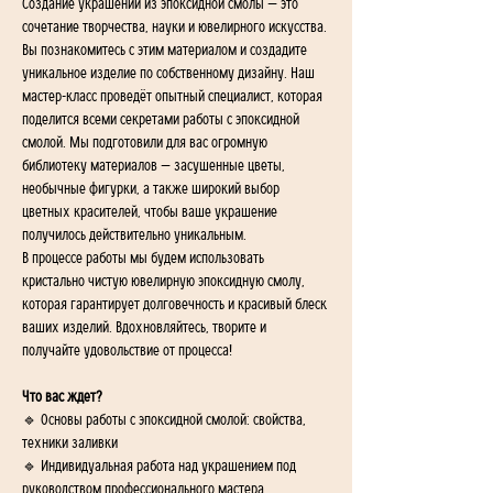
Создание украшений из эпоксидной смолы — это 
сочетание творчества, науки и ювелирного искусства. 
Вы познакомитесь с этим материалом и создадите 
уникальное изделие по собственному дизайну. Наш 
мастер-класс проведёт опытный специалист, которая 
поделится всеми секретами работы с эпоксидной 
смолой. Мы подготовили для вас огромную 
библиотеку материалов — засушенные цветы, 
необычные фигурки, а также широкий выбор 
цветных красителей, чтобы ваше украшение 
получилось действительно уникальным.
В процессе работы мы будем использовать 
кристально чистую ювелирную эпоксидную смолу, 
которая гарантирует долговечность и красивый блеск 
ваших изделий. Вдохновляйтесь, творите и 
получайте удовольствие от процесса!
Что вас ждет?
🔹 Основы работы с эпоксидной смолой: свойства, 
техники заливки
🔹 Индивидуальная работа над украшением под 
руководством профессионального мастера