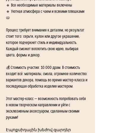
🔹 Все необходимые материалы включены
🔹 Уютная атмосфера с чаем и всякими плюшками 
🥨
Процесс требует внимания к деталям, но результат 
стоит того: серьги, кулон или другое украшение, 
которое подчеркнет стиль и индивидуальность. 
Каждый сможет воплотить свою идею, выбирая 
цвета, формы и декор.
💰 Стоимость участия: 10.000 драм. В стоимость 
входит всё: материалы, смола, огромное количество 
вариантов декора, помощь во время мастер-класса и 
последующая обработка изделия мастером. 
Этот мастер-класс — возможность попробовать себя 
в новом творческом направлении и уйти с 
эксклюзивным аксессуаром, сделанным своими 
руками!
Էպոքսիդային խեժով զարդեր 