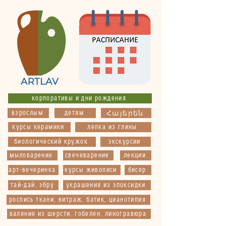
корпоративы и дни рождения
взрослым
детям
Հայերեն
курсы керамики
лепка из глины
биологический кружок
экскурсии
мыловарение
свечеварение
лекции
арт-вечеринка
курсы живописи
бисер
тай-дай, эбру
украшения из эпоксидки
роспись ткани, витраж, батик, цианотипия
валяние из шерсти, гобелен, линогравюра