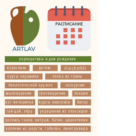
корпоративы и дни рождения
взрослым
детям
Հայերեն
курсы керамики
лепка из глины
биологический кружок
экскурсии
мыловарение
свечеварение
лекции
арт-вечеринка
курсы живописи
бисер
тай-дай, эбру
украшения из эпоксидки
роспись ткани, витраж, батик, цианотипия
валяние из шерсти, гобелен, линогравюра