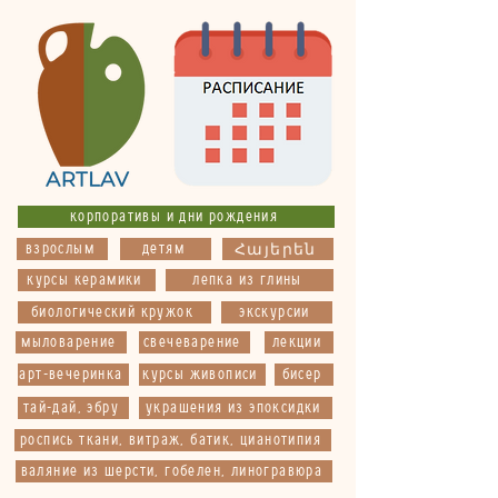
корпоративы и дни рождения
взрослым
детям
Հայերեն
курсы керамики
лепка из глины
биологический кружок
экскурсии
мыловарение
свечеварение
лекции
арт-вечеринка
курсы живописи
бисер
тай-дай, эбру
украшения из эпоксидки
роспись ткани, витраж, батик, цианотипия
валяние из шерсти, гобелен, линогравюра