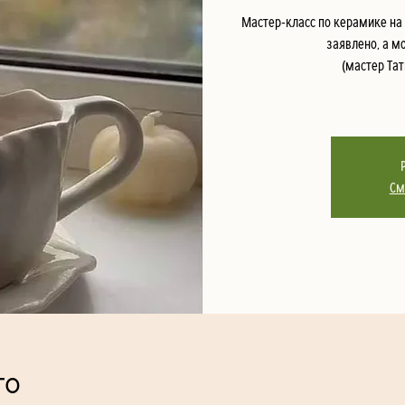
Мастер-класс по керамике на 
заявлено, а м
(мастер Тат
См
то