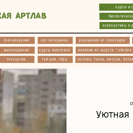
курсы и 
кая АртЛав
биологическ
корпоративы и 
свечеварение
арт-вечеринка
украшения из эпоксидки
мыловарение
курсы живописи
валяние из шерсти, гобелен
экскурсии
тай-дай, эбру
роспись ткани, витраж, бати
с
Уютная