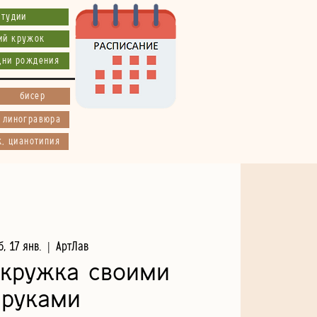
студии
ий кружок
дни рождения
бисер
, линогравюра
к, цианотипия
б, 17 янв.
  |  
АртЛав
 кружка своими
руками