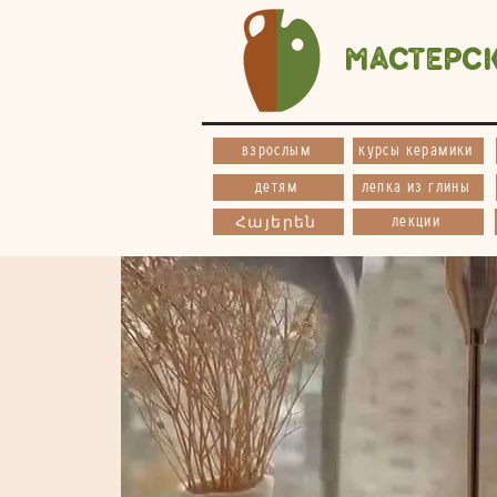
Мастерс
взрослым
курсы керамики
детям
лепка из глины
лекции
Հայերեն