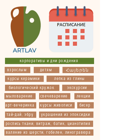
корпоративы и дни рождения
взрослым
детям
Հայերեն
курсы керамики
лепка из глины
биологический кружок
экскурсии
мыловарение
свечеварение
лекции
арт-вечеринка
курсы живописи
бисер
тай-дай, эбру
украшения из эпоксидки
роспись ткани, витраж, батик, цианотипия
валяние из шерсти, гобелен, линогравюра