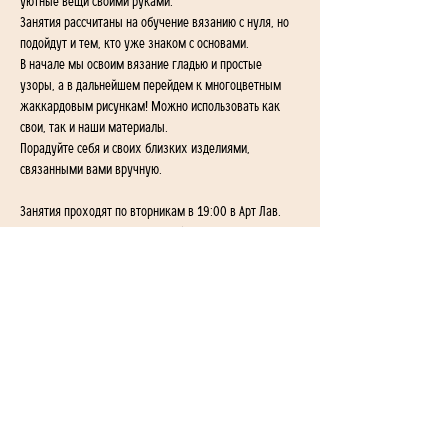
уютные вещи своими руками. 
Занятия рассчитаны на обучение вязанию с нуля, но 
подойдут и тем, кто уже знаком с основами. 
В начале мы освоим вязание гладью и простые 
узоры, а в дальнейшем перейдем к многоцветным 
жаккардовым рисункам! Можно использовать как 
свои, так и наши материалы. 
Порадуйте себя и своих близких изделиями, 
связанными вами вручную.
Занятия проходят по вторникам в 19:00 в Арт Лав.
Разовое занятие 7000 драм, абонемент - 20.000 в 
месяц. 
1-й переулок Айгедзора 54/2
Ереван, Армения
+374 955-24-655