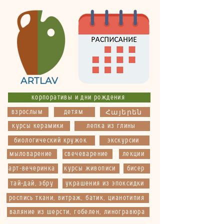
корпоративы и дни рождения
взрослым
детям
Հայերեն
курсы керамики
лепка из глины
биологический кружок
экскурсии
мыловарение
свечеварение
лекции
арт-вечеринка
курсы живописи
бисер
тай-дай, эбру
украшения из эпоксидки
роспись ткани, витраж, батик, цианотипия
валяние из шерсти, гобелен, линогравюра